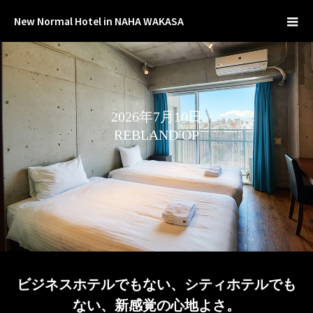
New Normal Hotel in NAHA WAKASA
2
0
2
6
年
7
月
1
0
日
R
E
B
L
A
N
D
O
P
E
N
ビジネスホテルでもない、シティホテルでも
ない、新感覚の心地よさ。